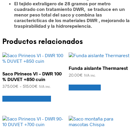
El tejido extraligero de 28 gramos por metro
cuadrado con tratamiento DWR, se traduce en un
menor peso total del saco y combina las
caractericticas de los materiales DWR , mejorando la
traspirabilidad y la hidrorepelencia.
Productos relacionados
Funda aislante Thermarest
Saco Pirineos VI – DWR 100
20.00
€
IVA inc.
% DUVET +850 cuin
Rango
375.00
€
-
515.00
€
Select options
IVA inc.
de
Este
precios:
Seleccionar opciones
producto
desde
tiene
375.00€
múltiples
hasta
variantes.
515.00€
Las
opciones