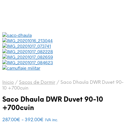
Inicio
/
Sacos de Dormir
/
Saco Dhaula DWR Duvet 90-
10 +700cuin
Saco Dhaula DWR Duvet 90-10
+700cuin
Rango
287.00
€
-
392.00
€
IVA inc.
de