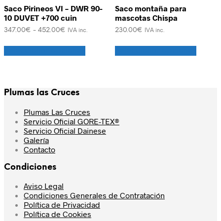
se
Saco Pirineos VI – DWR 90-
Saco montaña para
pueden
10 DUVET +700 cuin
mascotas Chispa
elegir
en
Rango
347.00
€
-
452.00
€
230.00
€
IVA inc.
IVA inc.
la
de
Este
Este
precios:
página
Seleccionar opciones
Seleccionar opciones
producto
produc
desde
de
tiene
tiene
347.00€
producto
múltiples
múltipl
hasta
variantes.
variant
452.00€
Las
Las
Plumas las Cruces
opciones
opcion
se
se
Plumas Las Cruces
pueden
puede
Servicio Oficial GORE-TEX®
elegir
elegir
Servicio Oficial Dainese
en
en
Galería
la
la
Contacto
página
página
de
de
Condiciones
producto
produc
Aviso Legal
Condiciones Generales de Contratación
Política de Privacidad
Política de Cookies