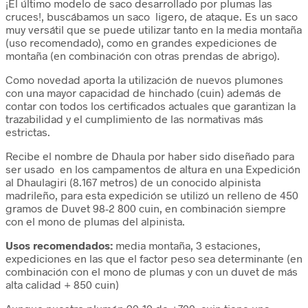
¡El último modelo de saco desarrollado por plumas las
precios:
cruces!, buscábamos un saco ligero, de ataque. Es un saco
desde
muy versátil que se puede utilizar tanto en la media montaña
287.00€
(uso recomendado), como en grandes expediciones de
hasta
montaña (en combinación con otras prendas de abrigo).
392.00€
Como novedad aporta la utilización de nuevos plumones
con una mayor capacidad de hinchado (cuin) además de
contar con todos los certificados actuales que garantizan la
trazabilidad y el cumplimiento de las normativas más
estrictas.
Recibe el nombre de Dhaula por haber sido diseñado para
ser usado en los campamentos de altura en una Expedición
al Dhaulagiri (8.167 metros) de un conocido alpinista
madrileño, para esta expedición se utilizó un relleno de 450
gramos de Duvet 98-2 800 cuin, en combinación siempre
con el mono de plumas del alpinista.
Usos recomendados:
media montaña, 3 estaciones,
expediciones en las que el factor peso sea determinante (en
combinación con el mono de plumas y con un duvet de más
alta calidad + 850 cuin)